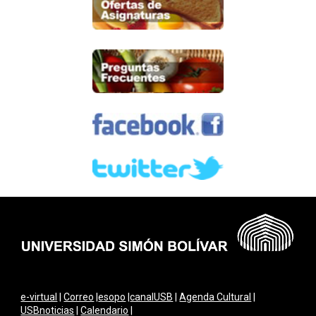
e-virtual
|
Correo
|
esopo
|
canalUSB
|
Agenda Cultural
|
USBnoticias
|
Calendario
|