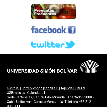
e-virtual
|
Correo
|
esopo
|
canalUSB
|
Agenda Cultural
|
USBnoticias
|
Calendario
|
Sede Sartenejas, Baruta, Edo. Miranda - Apartado 89000 -
Cable Unibolivar - Caracas Venezuela. Teléfono +58 212
9063111