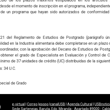
culo de los plazos máximos estipulados en los artículos
s desde el momento de inscripción en el programa, independient
s de un programa que hayan sido autorizados de conformidad 
 21 del Reglamento de Estudios de Postgrado (parágrafo ún
alidad en la Industria alimentaria debe completarse en un plaz
Coordinador, con la aprobación del Decano de Estudios de Postg
obtener el grado de Especialista en Evaluación y Control de Ca
ínimo de 37 unidades de crédito (UC) distribuidas de la siguien
: 34 U.C.
special de Grado
e-virtual
|
Correo
|
esopo
|
canalUSB
|
Agenda Cultural
|
USBnotici
Sede Sartenejas, Baruta, Edo. Miranda - Apartado 89000 - Cabl