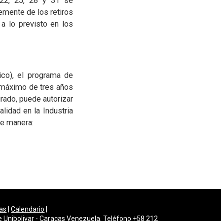
 22, 25, 28 y 31 se
emente de los retiros
a lo previsto en los
ico), el programa de
o máximo de tres años
rado, puede autorizar
lidad en la Industria
te manera:
as
|
Calendario
|
e Unibolivar - Caracas Venezuela. Teléfono +58 212